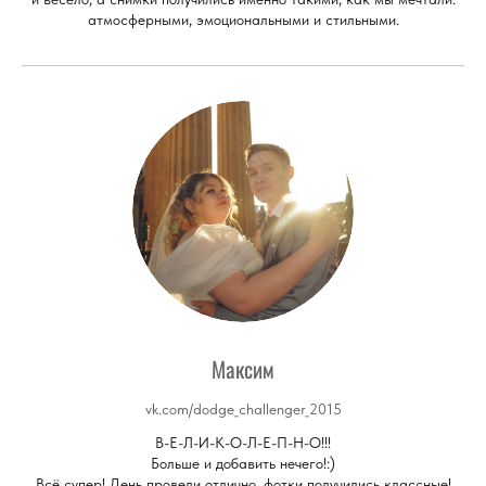
атмосферными, эмоциональными и стильными.
Максим
vk.com/dodge_challenger_2015
В-Е-Л-И-К-О-Л-Е-П-Н-О!!!
Больше и добавить нечего!:)
Всё супер! День провели отлично, фотки получились классные!