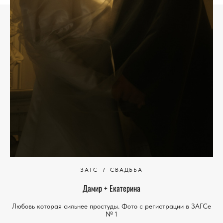
ЗАГС
СВАДЬБА
Дамир + Екатерина
Любовь которая сильнее простуды. Фото с регистрации в ЗАГСе
№ 1