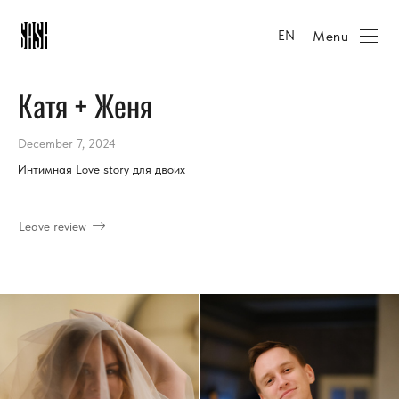
Menu
EN
Катя + Женя
December 7, 2024
Интимная Love story для двоих
Leave review